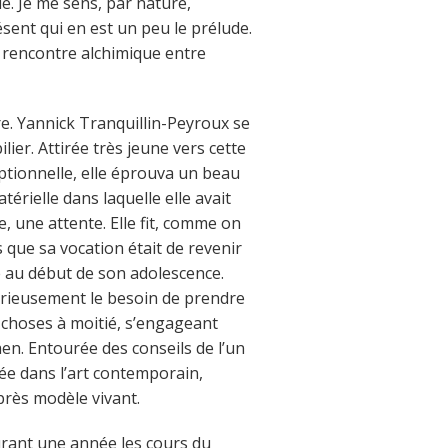
. Je me sens, par nature,
résent qui en est un peu le prélude.
a rencontre alchimique entre
e. Yannick Tranquillin-Peyroux se
ier. Attirée très jeune vers cette
ptionnelle, elle éprouva un beau
térielle dans laquelle elle avait
, une attente. Elle fit, comme on
 que sa vocation était de revenir
ée au début de son adolescence.
érieusement le besoin de prendre
s choses à moitié, s’engageant
aen. Entourée des conseils de l’un
ée dans l’art contemporain,
après modèle vivant.
durant une année les cours du