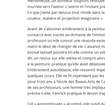
merveilleuse, un bonheur toujours renouvelé
tournée vers l’avenir. L’avenir et l’instant p
Ce que j’aime par-dessus tout réside dans l
couleur, matière et projection imaginaire. »
Avant de s’abonner entièrement à la peintur
consacra avec succès au domaine de l’immobil
profession où elle connut une réussite exce
matin le désir de changer de vie. L’aisance ma
évolué laissait poindre en elle comme un vide
dit, un retour sur elle-même et comprit alors
à la peinture, pratique qu’elle avait délaiss
Entièrement autodidacte, elle ressentit imp
quelques cours. Elle ne fit cependant pas le
pour trois ans à l’école des Beaux-Arts de C
de ses professeurs, une femme très impliqu
précise-t-elle, Yannick pratiqua le dessin d’
Cet « apprentissage » accompli, elle suivit 