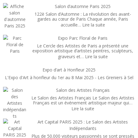
Capi
Salon d’automne Paris 2025
Pari
122è Salon d’Automne : La révolution des avant-
Févr
gardes au cœur de Paris Chaque année, Paris
:
accueille…
Lire la suite
202
Salon
d’automne
Expo Parc Floral de Paris
Paris
Le Cercle des Artistes de Paris a présenté une
2025
exposition artistique d’artistes peintres, sculpteurs,
:
graveurs et…
Lire la suite
Expo
Parc
Expo d’art à Honfleur 2025
Floral
L'Expo d'Art à honfleur du 1er au 8 Mai 2025 - Les Greniers à Sel
de
Paris
Salon des Artistes Français
Le Salon des Artistes Français Le Salon des Artistes
Français est un événement artistique majeur qui…
:
Lire la suite
Salon
des
Art Capital PARIS 2025 : Le Salon des Artistes
Artistes
Indépendants
Français
Plus de 50.000 visiteurs passionnés se sont pressés