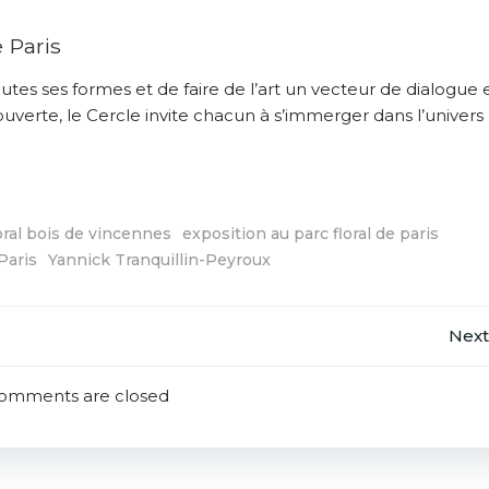
 Paris
outes ses formes et de faire de l’art un vecteur de dialogue 
ouverte, le Cercle invite chacun à s’immerger dans l’univers
oral bois de vincennes
exposition au parc floral de paris
Paris
Yannick Tranquillin-Peyroux
Post
Next
navigation
omments are closed