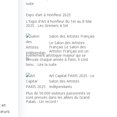
:
suite
Expo
Parc
Expo d’art à Honfleur 2025
Floral
L'Expo d'Art à honfleur du 1er au 8 Mai
de
2025 - Les Greniers à Sel
Paris
Salon des Artistes Français
Le Salon des Artistes
Français Le Salon des
Artistes Français est un
événement artistique majeur qui se
déroule chaque année à Paris. Il s’est
:
tenu…
Lire la suite
Salon
des
Art Capital PARIS 2025 : Le
Artistes
Salon des Artistes
Français
Indépendants
Plus de 50.000 visiteurs passionnés se
sont pressés dans les allées du Grand
Palais... Un record !
 et
teurs