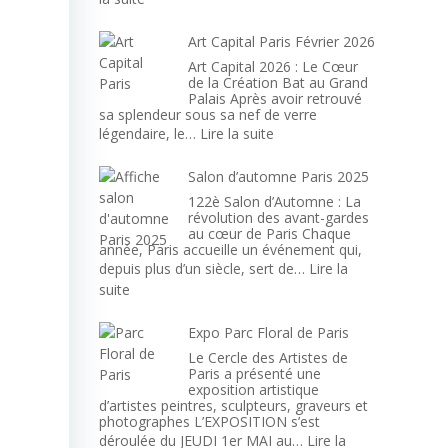
Artistes
en
Art Capital Paris Février 2026
Normandie
Art Capital 2026 : Le Cœur
de la Création Bat au Grand
Palais Après avoir retrouvé
sa splendeur sous sa nef de verre
:
légendaire, le…
Lire la suite
Art
Capital
Salon d’automne Paris 2025
Paris
122è Salon d’Automne : La
Février
révolution des avant-gardes
au cœur de Paris Chaque
2026
année, Paris accueille un événement qui,
depuis plus d’un siècle, sert de…
Lire la
:
suite
Salon
d’automne
Expo Parc Floral de Paris
Paris
Le Cercle des Artistes de
2025
Paris a présenté une
exposition artistique
d’artistes peintres, sculpteurs, graveurs et
photographes L’EXPOSITION s’est
déroulée du JEUDI 1er MAI au…
Lire la