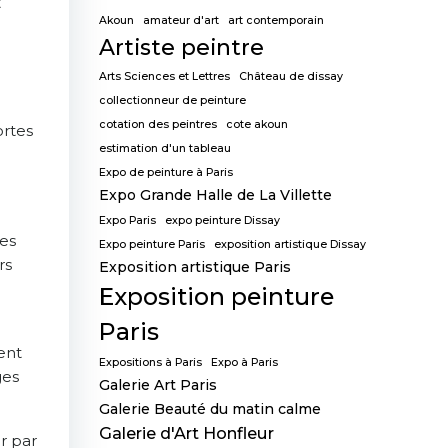
t
Akoun
amateur d'art
art contemporain
Artiste peintre
Arts Sciences et Lettres
Château de dissay
collectionneur de peinture
cotation des peintres
cote akoun
ortes
estimation d'un tableau
Expo de peinture à Paris
Expo Grande Halle de La Villette
Expo Paris
expo peinture Dissay
des
Expo peinture Paris
exposition artistique Dissay
rs
Exposition artistique Paris
Exposition peinture
Paris
ent
Expositions à Paris
Expo à Paris
ges
Galerie Art Paris
Galerie Beauté du matin calme
Galerie d'Art Honfleur
r par