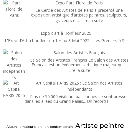
d’automne
Expo Parc Floral de Paris
Paris
Le Cercle des Artistes de Paris a présenté une
2025
exposition artistique d’artistes peintres, sculpteurs,
:
graveurs et…
Lire la suite
Expo
Parc
Expo d’art à Honfleur 2025
Floral
L'Expo d'Art à honfleur du 1er au 8 Mai 2025 - Les Greniers à Sel
de
Paris
Salon des Artistes Français
Le Salon des Artistes Français Le Salon des Artistes
Français est un événement artistique majeur qui…
:
Lire la suite
Salon
des
Art Capital PARIS 2025 : Le Salon des Artistes
Artistes
Indépendants
Français
Plus de 50.000 visiteurs passionnés se sont pressés
dans les allées du Grand Palais... Un record !
Artiste peintre
Akoun
amateur d'art
art contemporain