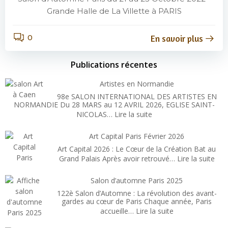
Grande Halle de La Villette à PARIS
0
En savoir plus
Publications récentes
Artistes en Normandie
98e SALON INTERNATIONAL DES ARTISTES EN
NORMANDIE Du 28 MARS au 12 AVRIL 2026, EGLISE SAINT-
:
NICOLAS…
Lire la suite
Artistes
en
Art Capital Paris Février 2026
Normandie
Art Capital 2026 : Le Cœur de la Création Bat au
:
Grand Palais Après avoir retrouvé…
Lire la suite
Art
Capi
Salon d’automne Paris 2025
Pari
122è Salon d’Automne : La révolution des avant-
Févr
gardes au cœur de Paris Chaque année, Paris
:
accueille…
Lire la suite
202
Salon