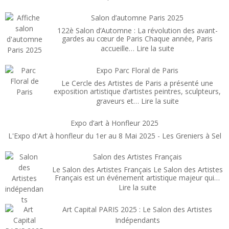
Art
Capi
Salon d’automne Paris 2025
Pari
122è Salon d’Automne : La révolution des avant-
Févr
gardes au cœur de Paris Chaque année, Paris
:
accueille…
Lire la suite
202
Salon
d’automne
Expo Parc Floral de Paris
Paris
Le Cercle des Artistes de Paris a présenté une
2025
exposition artistique d’artistes peintres, sculpteurs,
:
graveurs et…
Lire la suite
Expo
Parc
Expo d’art à Honfleur 2025
Floral
L'Expo d'Art à honfleur du 1er au 8 Mai 2025 - Les Greniers à Sel
de
Paris
Salon des Artistes Français
Le Salon des Artistes Français Le Salon des Artistes
Français est un événement artistique majeur qui…
:
Lire la suite
Salon
des
Art Capital PARIS 2025 : Le Salon des Artistes
Artistes
Indépendants