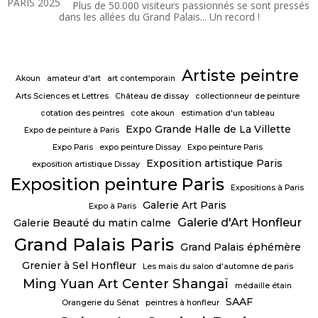
Français
Plus de 50.000 visiteurs passionnés se sont pressés
dans les allées du Grand Palais... Un record !
Artiste peintre
Akoun
amateur d'art
art contemporain
Arts Sciences et Lettres
Château de dissay
collectionneur de peinture
cotation des peintres
cote akoun
estimation d'un tableau
Expo Grande Halle de La Villette
Expo de peinture à Paris
Expo Paris
expo peinture Dissay
Expo peinture Paris
Exposition artistique Paris
exposition artistique Dissay
Exposition peinture Paris
Expositions à Paris
Galerie Art Paris
Expo à Paris
Galerie d'Art Honfleur
Galerie Beauté du matin calme
Grand Palais Paris
Grand Palais éphémère
Grenier à Sel Honfleur
Les mais du salon d'automne de paris
Ming Yuan Art Center Shangaï
médaille étain
SAAF
Orangerie du Sénat
peintres à honfleur