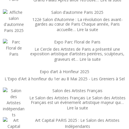
Art
Capi
Salon d’automne Paris 2025
Pari
122è Salon d’Automne : La révolution des avant-
Févr
gardes au cœur de Paris Chaque année, Paris
:
accueille…
Lire la suite
202
Salon
d’automne
Expo Parc Floral de Paris
Paris
Le Cercle des Artistes de Paris a présenté une
2025
exposition artistique d’artistes peintres, sculpteurs,
:
graveurs et…
Lire la suite
Expo
Parc
Expo d’art à Honfleur 2025
Floral
L'Expo d'Art à honfleur du 1er au 8 Mai 2025 - Les Greniers à Sel
de
Paris
Salon des Artistes Français
Le Salon des Artistes Français Le Salon des Artistes
Français est un événement artistique majeur qui…
:
Lire la suite
Salon
des
Art Capital PARIS 2025 : Le Salon des Artistes
Artistes
Indépendants