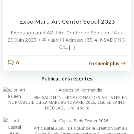
Expo Maru Art Center Seoul 2023
Exposition au MARU Art Center de Séoul du 14 au
20 Juin 2023 마루아트센터 Adresse : 35-4 INSADONG-
GIL, […]
0
En savoir plus
Publications récentes
Artistes en Normandie
98e SALON INTERNATIONAL DES ARTISTES EN
NORMANDIE Du 28 MARS au 12 AVRIL 2026, EGLISE SAINT-
:
NICOLAS…
Lire la suite
Artistes
en
Art Capital Paris Février 2026
Normandie
Art Capital 2026 : Le Cœur de la Création Bat au
:
Grand Palais Après avoir retrouvé…
Lire la suite