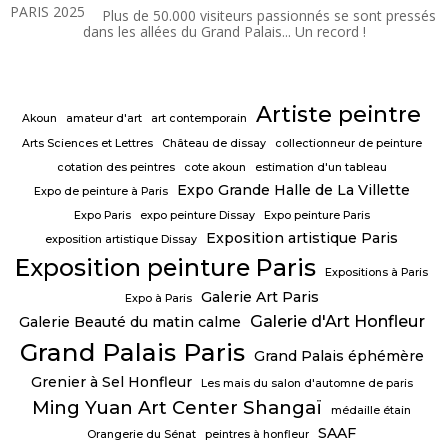
Français
Plus de 50.000 visiteurs passionnés se sont pressés
dans les allées du Grand Palais... Un record !
Artiste peintre
Akoun
amateur d'art
art contemporain
Arts Sciences et Lettres
Château de dissay
collectionneur de peinture
cotation des peintres
cote akoun
estimation d'un tableau
Expo Grande Halle de La Villette
Expo de peinture à Paris
Expo Paris
expo peinture Dissay
Expo peinture Paris
Exposition artistique Paris
exposition artistique Dissay
Exposition peinture Paris
Expositions à Paris
Galerie Art Paris
Expo à Paris
Galerie d'Art Honfleur
Galerie Beauté du matin calme
Grand Palais Paris
Grand Palais éphémère
Grenier à Sel Honfleur
Les mais du salon d'automne de paris
Ming Yuan Art Center Shangaï
médaille étain
SAAF
Orangerie du Sénat
peintres à honfleur