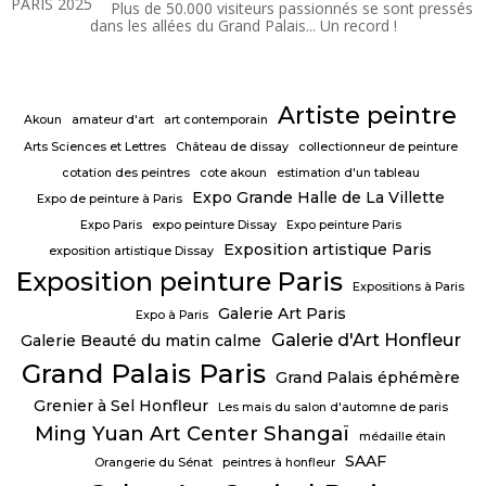
Français
Plus de 50.000 visiteurs passionnés se sont pressés
dans les allées du Grand Palais... Un record !
Artiste peintre
Akoun
amateur d'art
art contemporain
Arts Sciences et Lettres
Château de dissay
collectionneur de peinture
cotation des peintres
cote akoun
estimation d'un tableau
Expo Grande Halle de La Villette
Expo de peinture à Paris
Expo Paris
expo peinture Dissay
Expo peinture Paris
Exposition artistique Paris
exposition artistique Dissay
Exposition peinture Paris
Expositions à Paris
Galerie Art Paris
Expo à Paris
Galerie d'Art Honfleur
Galerie Beauté du matin calme
Grand Palais Paris
Grand Palais éphémère
Grenier à Sel Honfleur
Les mais du salon d'automne de paris
Ming Yuan Art Center Shangaï
médaille étain
SAAF
Orangerie du Sénat
peintres à honfleur