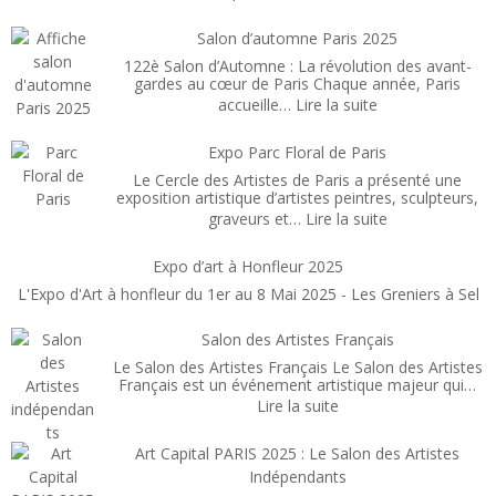
Art
Capi
Salon d’automne Paris 2025
Pari
122è Salon d’Automne : La révolution des avant-
Févr
gardes au cœur de Paris Chaque année, Paris
:
accueille…
Lire la suite
202
Salon
d’automne
Expo Parc Floral de Paris
Paris
Le Cercle des Artistes de Paris a présenté une
2025
exposition artistique d’artistes peintres, sculpteurs,
:
graveurs et…
Lire la suite
Expo
Parc
Expo d’art à Honfleur 2025
Floral
L'Expo d'Art à honfleur du 1er au 8 Mai 2025 - Les Greniers à Sel
de
Paris
Salon des Artistes Français
Le Salon des Artistes Français Le Salon des Artistes
Français est un événement artistique majeur qui…
:
Lire la suite
Salon
des
Art Capital PARIS 2025 : Le Salon des Artistes
Artistes
Indépendants