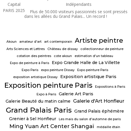
Artistes
Indépendants
Français
Plus de 50.000 visiteurs passionnés se sont pressés
dans les allées du Grand Palais... Un record !
Artiste peintre
Akoun
amateur d'art
art contemporain
Arts Sciences et Lettres
Château de dissay
collectionneur de peinture
cotation des peintres
cote akoun
estimation d'un tableau
Expo Grande Halle de La Villette
Expo de peinture à Paris
Expo Paris
expo peinture Dissay
Expo peinture Paris
Exposition artistique Paris
exposition artistique Dissay
Exposition peinture Paris
Expositions à Paris
Galerie Art Paris
Expo à Paris
Galerie d'Art Honfleur
Galerie Beauté du matin calme
Grand Palais Paris
Grand Palais éphémère
Grenier à Sel Honfleur
Les mais du salon d'automne de paris
Ming Yuan Art Center Shangaï
médaille étain