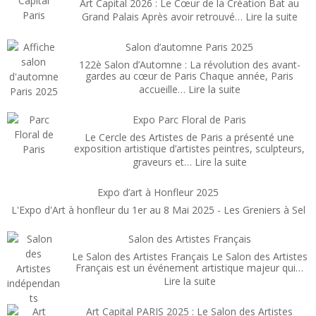
Art Capital 2026 : Le Cœur de la Création Bat au
:
Grand Palais Après avoir retrouvé…
Lire la suite
Art
Capi
Salon d’automne Paris 2025
Pari
122è Salon d’Automne : La révolution des avant-
Févr
gardes au cœur de Paris Chaque année, Paris
:
accueille…
Lire la suite
202
Salon
d’automne
Expo Parc Floral de Paris
Paris
Le Cercle des Artistes de Paris a présenté une
2025
exposition artistique d’artistes peintres, sculpteurs,
:
graveurs et…
Lire la suite
Expo
Parc
Expo d’art à Honfleur 2025
Floral
L'Expo d'Art à honfleur du 1er au 8 Mai 2025 - Les Greniers à Sel
de
Paris
Salon des Artistes Français
Le Salon des Artistes Français Le Salon des Artistes
Français est un événement artistique majeur qui…
:
Lire la suite
Salon
des
Art Capital PARIS 2025 : Le Salon des Artistes