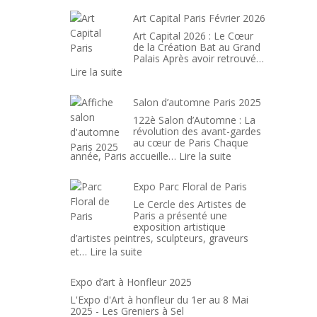
Artistes
en
Art Capital Paris Février 2026
Normandie
Art Capital 2026 : Le Cœur
de la Création Bat au Grand
Palais Après avoir retrouvé…
:
Lire la suite
Art
Capital
Salon d’automne Paris 2025
Paris
122è Salon d’Automne : La
Février
révolution des avant-gardes
au cœur de Paris Chaque
2026
:
année, Paris accueille…
Lire la suite
Salon
d’automne
Expo Parc Floral de Paris
Paris
Le Cercle des Artistes de
2025
Paris a présenté une
exposition artistique
d’artistes peintres, sculpteurs, graveurs
:
et…
Lire la suite
Expo
Parc
Expo d’art à Honfleur 2025
Floral
L'Expo d'Art à honfleur du 1er au 8 Mai
de
2025 - Les Greniers à Sel